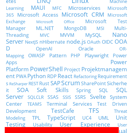
Linux
LINQ
etes
Machine
MAUI
Microservices
Learning
MFC
Microsoft
Microsoft CRM
Microsoft Access
365
Microsoft
Microsoft Test
Exchange
Microsoft Office
ML.NET
Manager
MongoDB
Multi-
MSI
Nano
MySQL
Threading
MVVM
MVC
Server
node.js
OOA
nHibernate
OIDC
NextJS
OAuth
D
Oracle
OpenAI
OR-
Pattern
Playwright
OWASP
PHP
Power
Mapping
Power
Apps
PowerShell
Platform
Projektmanagem
Project
ent
Python
React
PWA
RDP
Requirement
Refactoring
Scrum
SAP
Sicherhe
s
Rust
SharePoint
REST
ReSharper
SOA
SQL
Soft Skills
it
SQL
Spring
Server
Svelte
System
SSAS
SSRS
SQLCLR
SSIS
Center
Terminal Services
Test Driven
TEAMS
TFS
TestCafe
Development
Threat
TypeScript
Unit
TPL
UML
UC4
Modeling
Testing
User Experience
Usability
User
Visual
Visio
Visual Basic
Stories