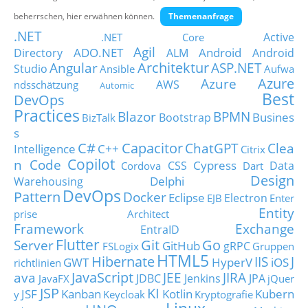
Über uns
beherrschen, hier erwähnen können.
Themenanfrage
.NET
Suche
Active
.NET Core
Agil
ADO.NET
Android
Directory
ALM
Android
Architektur
Angular
ASP.NET
Studio
Ansible
Aufwa
Azure
Azure
AWS
ndsschätzung
Automic
Best
DevOps
Practices
Blazor
BPMN
Busines
Bootstrap
BizTalk
s
C#
Capacitor
ChatGPT
Clea
Intelligence
C++
Citrix
Copilot
n Code
Cypress
CSS
Data
Cordova
Dart
Design
Delphi
Warehousing
DevOps
Pattern
Docker
Eclipse
Electron
EJB
Enter
Entity
prise Architect
Framework
Exchange
EntraID
Flutter
Git
Go
Server
GitHub
gRPC
FSLogix
Gruppen
HTML5
Hibernate
IIS
J
GWT
HyperV
iOS
richtlinien
JavaScript
ava
JEE
JIRA
JDBC
Jenkins
JPA
JavaFX
jQuer
JSP
KI
JSF
Kanban
Kotlin
Kubern
y
Keycloak
Kryptografie