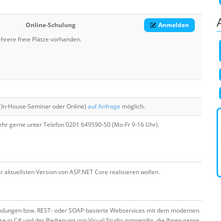
Online-Schulung
Anmelden
hrere freie Plätze vorhanden.
(In-House-Seminar oder Online)
auf Anfrage
möglich.
hr gerne unter Telefon 0201 649590-50 (Mo-Fr 9-16 Uhr).
er aktuellsten Version von ASP.NET Core realisieren wollen.
wendungen bzw. REST- oder SOAP-basierte Webservices mit dem modernen
sse in C# und der Bedienung von Visual Studio notwendig, die Ihnen gerne