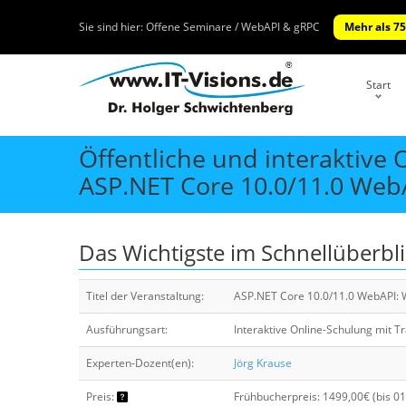
Sie sind hier:
Offene Seminare / WebAPI & gRPC
Mehr als 75
Start
Öffentliche und interaktive
ASP.NET Core 10.0/11.0 WebA
Das Wichtigste im Schnellüberbl
Titel der Veranstaltung:
ASP.NET Core 10.0/11.0 WebAPI: W
Ausführungsart:
Interaktive Online-Schulung mit T
Experten-Dozent(en):
Jörg Krause
Preis:
Frühbucherpreis: 1499,00€ (bis 0