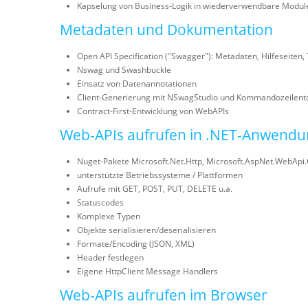
Kapselung von Business-Logik in wiederverwendbare Modul
Metadaten und Dokumentation
Open API Specification ("Swagger"): Metadaten, Hilfeseiten, 
Nswag und Swashbuckle
Einsatz von Datenannotationen
Client-Generierung mit NSwagStudio und Kommandozeilentoo
Contract-First-Entwicklung von WebAPIs
Web-APIs aufrufen in .NET-Anwendun
Nuget-Pakete Microsoft.Net.Http, Microsoft.AspNet.WebApi.
unterstützte Betriebssysteme / Plattformen
Aufrufe mit GET, POST, PUT, DELETE u.a.
Statuscodes
Komplexe Typen
Objekte serialisieren/deserialisieren
Formate/Encoding (JSON, XML)
Header festlegen
Eigene HttpClient Message Handlers
Web-APIs aufrufen im Browser