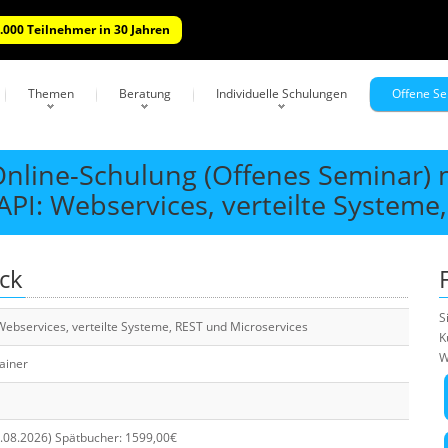
.000 Teilnehmer in 30 Jahren
Themen
Beratung
Individuelle Schulungen
Offene S
 Online-Schulung (Offenes Seminar) 
PI: Webservices, verteilte Systeme
ick
S
ebservices, verteilte Systeme, REST und Microservices
K
W
rainer
1.08.2026) Spätbucher: 1599,00€