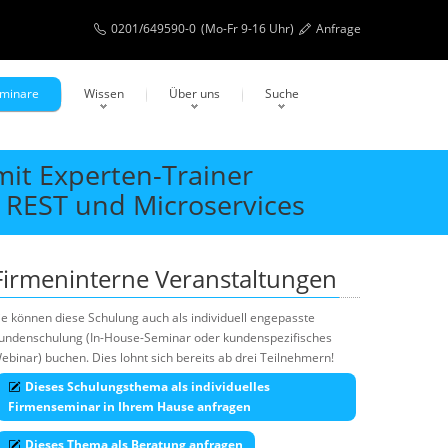
0201/649590-0
(Mo-Fr 9-16 Uhr)
Anfrage
eminare
Wissen
Über uns
Suche
mit Experten-Trainer
, REST und Microservices
Firmeninterne Veranstaltungen
ie können diese Schulung auch als individuell engepasste
undenschulung (In-House-Seminar oder kundenspezifisches
ebinar) buchen. Dies lohnt sich bereits ab drei Teilnehmern!
Dieses Schulungsthema als individuelles
Firmenseminar in Ihrem Hause anfragen
Dieses Thema als Beratung anfragen