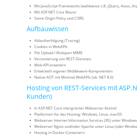
Mit JavaScript-Frameworks (wahlweise z.B. jQuery, Axios, An
Mit ASP.NET Core Blazor
Same Origin Policy und CORS
Aufbauwissen
Ablaufverfolgung (Tracing)
Cookies in WebAPIs
File Upload / Multipart MIME
Versionierung von REST-Diensten
Web-API erweitern
Entwickeln eigener Middleware-Komponenten
Native-AOT mit Minimal WebAPIs (ab .NET 8.0)
Hosting von REST-Services mit ASP.
Kunden)
In ASP.NET Core intergrierter Webserver Kestrel
Platformen für das Hosting: Windows, Linux, macOS
Webserver Internet Information Services (IIS) unter Windows
Webserver Nginx und/oder Apache unter Linux (oder Windo
Hosting in Docker-Containern