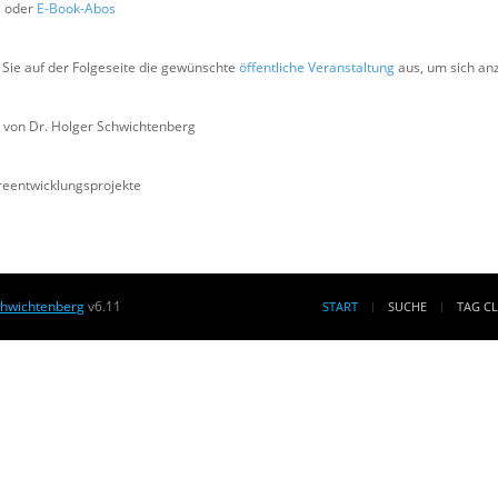
s
oder
E-Book-Abos
Sie auf der Folgeseite die gewünschte
öffentliche Veranstaltung
aus, um sich a
 von Dr. Holger Schwichtenberg
areentwicklungsprojekte
chwichtenberg
v6.11
START
SUCHE
TAG C