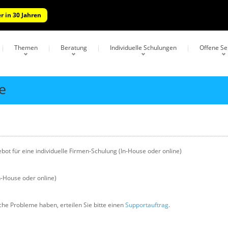
r in 30 Jahren
Themen
Beratung
Individuelle Schulungen
Offene S
e
ot für eine individuelle Firmen-Schulung (In-House oder online)
In-House oder online)
che Probleme haben, erteilen Sie bitte einen
Supportauftrag
.