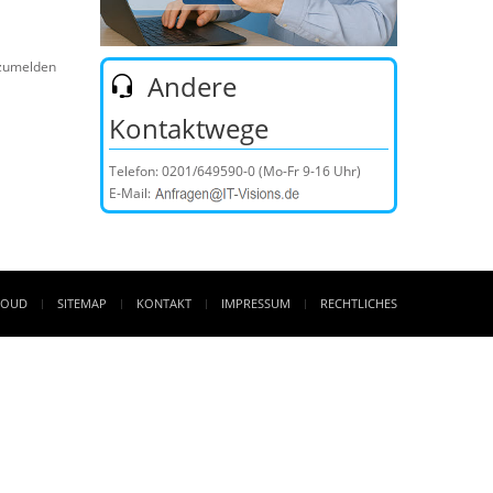
nzumelden
Andere
Kontaktwege
Telefon:
0201/649590-0
(Mo-Fr 9-16 Uhr)
E-Mail:
LOUD
SITEMAP
KONTAKT
IMPRESSUM
RECHTLICHES