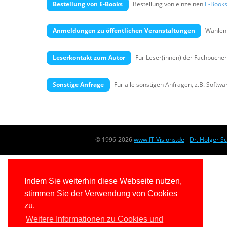
Bestellung von E-Books
Bestellung von einzelnen
E-Book
Anmeldungen zu öffentlichen Veranstaltungen
Wählen 
Leserkontakt zum Autor
Für Leser(innen) der Fachbücher
Sonstige Anfrage
Für alle sonstigen Anfragen, z.B. Softw
© 1996-2026
www.IT-Visions.de
-
Dr. Holger S
Indem Sie weiterhin diese Webseite nutzen,
stimmen Sie der Verwendung von Cookies
zu.
Weitere Informationen zu Cookies und