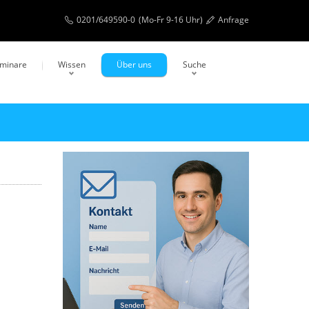
0201/649590-0
(Mo-Fr 9-16 Uhr)
Anfrage
eminare
Wissen
Über uns
Suche