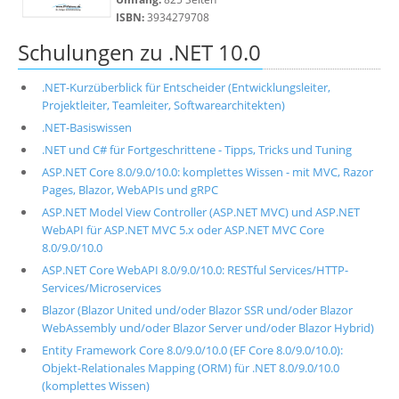
ISBN:
3934279708
Schulungen zu .NET 10.0
.NET-Kurzüberblick für Entscheider (Entwicklungsleiter,
Projektleiter, Teamleiter, Softwarearchitekten)
.NET-Basiswissen
.NET und C# für Fortgeschrittene - Tipps, Tricks und Tuning
ASP.NET Core 8.0/9.0/10.0: komplettes Wissen - mit MVC, Razor
Pages, Blazor, WebAPIs und gRPC
ASP.NET Model View Controller (ASP.NET MVC) und ASP.NET
WebAPI für ASP.NET MVC 5.x oder ASP.NET MVC Core
8.0/9.0/10.0
ASP.NET Core WebAPI 8.0/9.0/10.0: RESTful Services/HTTP-
Services/Microservices
Blazor (Blazor United und/oder Blazor SSR und/oder Blazor
WebAssembly und/oder Blazor Server und/oder Blazor Hybrid)
Entity Framework Core 8.0/9.0/10.0 (EF Core 8.0/9.0/10.0):
Objekt-Relationales Mapping (ORM) für .NET 8.0/9.0/10.0
(komplettes Wissen)