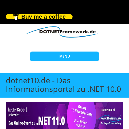
Buy me a coffee
MENU
Start
dotnet10.de - Das
Themen
Informationsportal zu .NET 10.0
Beratung
Individuelle Schulungen
Offene Seminare
Wissen