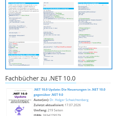
Fachbücher zu .NET 10.0
.NET 10.0 Update: Die Neuerungen in .NET 10.0
gegenüber .NET 9.0
Autor(en):
Dr. Holger Schwichtenberg
Zuletzt aktualisiert:
17.07.2026
Umfang:
219 Seiten
ISBN:
3934279579