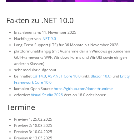
Über uns
Fakten zu .NET 10.0
Suche
Erschienen am: 11. November 2025
Nachfolger von
.NET 9.0
Long-Term-Support (LTS) für 36 Monate bis November 2028
plattformunabhängig (mit Ausnahme der an Windows gebundenen
GUI-Frameworks WPF, Windows Forms und WinUI3 sowie einigen
anderen Klassen)
sehr modular aufgebaut
beinhaltet
C# 14.0
,
ASP.NET Core 10.0
(inkl.
Blazor 10.0
) und
Entity
Framework Core 10.0
komplett Open Source
https://github.com/dotnet/runtime
erfordert
Visual Studio 2026
Version 18.0 oder höher
Termine
Preview 1: 25.02.2025
Preview 2: 18.03.2025
Preview 3: 10.04.2025
Preview 4: 13.05.2025