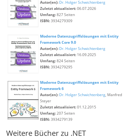
Autor(en):
Dr. Holger Schwichtenberg
Zuletzt aktualisiert:
06.07.2026
Umfang:
827 Seiten
ISBN:
3934279309
Moderne Datenzugriffslösungen mit Entity
Framework Core 9.0
Autor(en):
Dr. Holger Schwichtenberg
Zuletzt aktualisiert:
16.09.2025
Umfang:
824 Seiten
ISBN:
3934279295
Moderne Datenzugriffslösungen mit Entity
Framework 6
Autor(en):
Dr. Holger Schwichtenberg
, Manfred
Steyer
Zuletzt aktualisiert:
01.12.2015
Umfang:
207 Seiten
ISBN:
3934279139
Weitere Bücher zu .NET