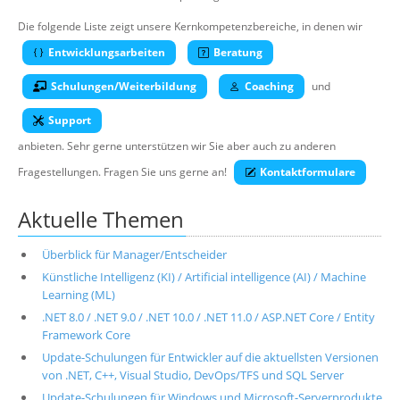
Über uns
Die folgende Liste zeigt unsere Kernkompetenzbereiche, in denen wir
Suche
Entwicklungsarbeiten
Beratung
Schulungen/Weiterbildung
Coaching
und
Support
anbieten. Sehr gerne unterstützen wir Sie aber auch zu anderen
Fragestellungen. Fragen Sie uns gerne an!
Kontaktformulare
Aktuelle Themen
Überblick für Manager/Entscheider
Künstliche Intelligenz (KI) / Artificial intelligence (AI) / Machine
Learning (ML)
.NET 8.0 / .NET 9.0 / .NET 10.0 / .NET 11.0 / ASP.NET Core / Entity
Framework Core
Update-Schulungen für Entwickler auf die aktuellsten Versionen
von .NET, C++, Visual Studio, DevOps/TFS und SQL Server
Update-Schulungen für Windows und Microsoft-Serverprodukte