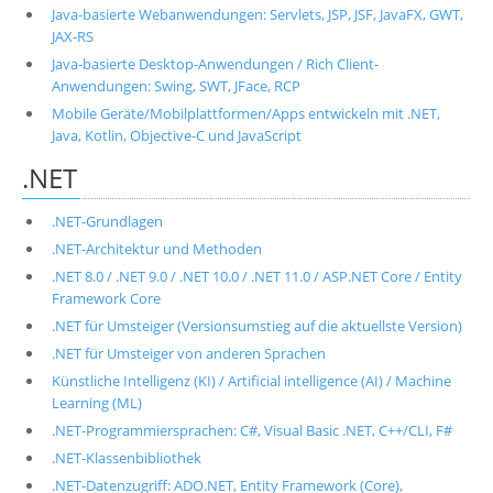
Java-basierte Webanwendungen: Servlets, JSP, JSF, JavaFX, GWT,
JAX-RS
Java-basierte Desktop-Anwendungen / Rich Client-
Anwendungen: Swing, SWT, JFace, RCP
Mobile Geräte/Mobilplattformen/Apps entwickeln mit .NET,
Java, Kotlin, Objective-C und JavaScript
.NET
.NET-Grundlagen
.NET-Architektur und Methoden
.NET 8.0 / .NET 9.0 / .NET 10.0 / .NET 11.0 / ASP.NET Core / Entity
Framework Core
.NET für Umsteiger (Versionsumstieg auf die aktuellste Version)
.NET für Umsteiger von anderen Sprachen
Künstliche Intelligenz (KI) / Artificial intelligence (AI) / Machine
Learning (ML)
.NET-Programmiersprachen: C#, Visual Basic .NET, C++/CLI, F#
.NET-Klassenbibliothek
.NET-Datenzugriff: ADO.NET, Entity Framework (Core),