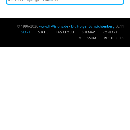
© 1996-2026
www.IT-Visions.de
-
Dr. Holger Schwichtenberg
v6.11
START
SUCHE
TAG CLOUD
SITEMAP
KONTAKT
IMPRESSUM
RECHTLICHES