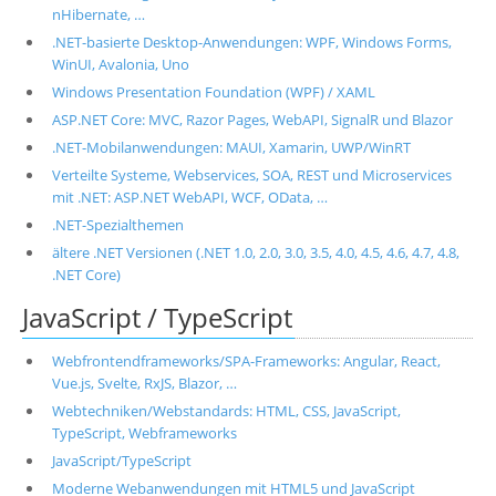
nHibernate, …
.NET-basierte Desktop-Anwendungen: WPF, Windows Forms,
WinUI, Avalonia, Uno
Windows Presentation Foundation (WPF) / XAML
ASP.NET Core: MVC, Razor Pages, WebAPI, SignalR und Blazor
.NET-Mobilanwendungen: MAUI, Xamarin, UWP/WinRT
Verteilte Systeme, Webservices, SOA, REST und Microservices
mit .NET: ASP.NET WebAPI, WCF, OData, …
.NET-Spezialthemen
ältere .NET Versionen (.NET 1.0, 2.0, 3.0, 3.5, 4.0, 4.5, 4.6, 4.7, 4.8,
.NET Core)
JavaScript / TypeScript
Webfrontendframeworks/SPA-Frameworks: Angular, React,
Vue.js, Svelte, RxJS, Blazor, …
Webtechniken/Webstandards: HTML, CSS, JavaScript,
TypeScript, Webframeworks
JavaScript/TypeScript
Moderne Webanwendungen mit HTML5 und JavaScript