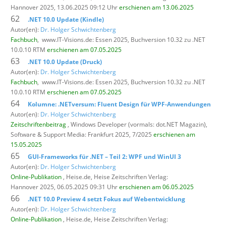
Hannover 2025, 13.06.2025 09:12 Uhr
erschienen am 13.06.2025
62
.NET 10.0 Update (Kindle)
Autor(en):
Dr. Holger Schwichtenberg
Fachbuch
,
www.IT-Visions.de: Essen 2025, Buchversion 10.32 zu .NET
10.0.10 RTM
erschienen am 07.05.2025
63
.NET 10.0 Update (Druck)
Autor(en):
Dr. Holger Schwichtenberg
Fachbuch
,
www.IT-Visions.de: Essen 2025, Buchversion 10.32 zu .NET
10.0.10 RTM
erschienen am 07.05.2025
64
Kolumne: .NETversum: Fluent Design für WPF-Anwendungen
Autor(en):
Dr. Holger Schwichtenberg
Zeitschriftenbeitrag
, Windows Developer (vormals: dot.NET Magazin),
Software & Support Media: Frankfurt 2025, 7/2025
erschienen am
15.05.2025
65
GUI-Frameworks für .NET – Teil 2: WPF und WinUI 3
Autor(en):
Dr. Holger Schwichtenberg
Online-Publikation
, Heise.de,
Heise Zeitschriften Verlag:
Hannover 2025, 06.05.2025 09:31 Uhr
erschienen am 06.05.2025
66
.NET 10.0 Preview 4 setzt Fokus auf Webentwicklung
Autor(en):
Dr. Holger Schwichtenberg
Online-Publikation
, Heise.de,
Heise Zeitschriften Verlag: