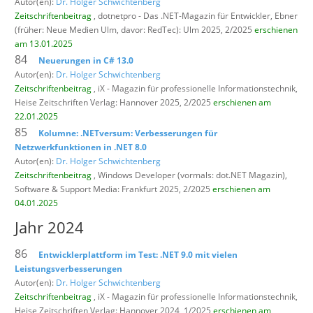
Autor(en):
Dr. Holger Schwichtenberg
Zeitschriftenbeitrag
, dotnetpro - Das .NET-Magazin für Entwickler,
Ebner
(früher: Neue Medien Ulm, davor: RedTec): Ulm 2025, 2/2025
erschienen
am 13.01.2025
84
Neuerungen in C# 13.0
Autor(en):
Dr. Holger Schwichtenberg
Zeitschriftenbeitrag
, iX - Magazin für professionelle Informationstechnik,
Heise Zeitschriften Verlag: Hannover 2025, 2/2025
erschienen am
22.01.2025
85
Kolumne: .NETversum: Verbesserungen für
Netzwerkfunktionen in .NET 8.0
Autor(en):
Dr. Holger Schwichtenberg
Zeitschriftenbeitrag
, Windows Developer (vormals: dot.NET Magazin),
Software & Support Media: Frankfurt 2025, 2/2025
erschienen am
04.01.2025
Jahr 2024
86
Entwicklerplattform im Test: .NET 9.0 mit vielen
Leistungsverbesserungen
Autor(en):
Dr. Holger Schwichtenberg
Zeitschriftenbeitrag
, iX - Magazin für professionelle Informationstechnik,
Heise Zeitschriften Verlag: Hannover 2024, 1/2025
erschienen am