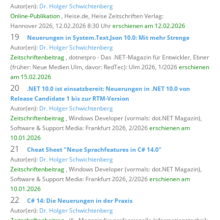
Autor(en):
Dr. Holger Schwichtenberg
Online-Publikation
, Heise.de,
Heise Zeitschriften Verlag:
Hannover 2026, 12.02.2026 8:30 Uhr
erschienen am 12.02.2026
19
Neuerungen in System.Text.Json 10.0: Mit mehr Strenge
Autor(en):
Dr. Holger Schwichtenberg
Zeitschriftenbeitrag
, dotnetpro - Das .NET-Magazin für Entwickler,
Ebner
(früher: Neue Medien Ulm, davor: RedTec): Ulm 2026, 1/2026
erschienen
am 15.02.2026
20
.NET 10.0 ist einsatzbereit: Neuerungen in .NET 10.0 von
Release Candidate 1 bis zur RTM-Version
Autor(en):
Dr. Holger Schwichtenberg
Zeitschriftenbeitrag
, Windows Developer (vormals: dot.NET Magazin),
Software & Support Media: Frankfurt 2026, 2/2026
erschienen am
10.01.2026
21
Cheat Sheet "Neue Sprachfeatures in C# 14.0"
Autor(en):
Dr. Holger Schwichtenberg
Zeitschriftenbeitrag
, Windows Developer (vormals: dot.NET Magazin),
Software & Support Media: Frankfurt 2026, 2/2026
erschienen am
10.01.2026
22
C# 14: Die Neuerungen in der Praxis
Autor(en):
Dr. Holger Schwichtenberg