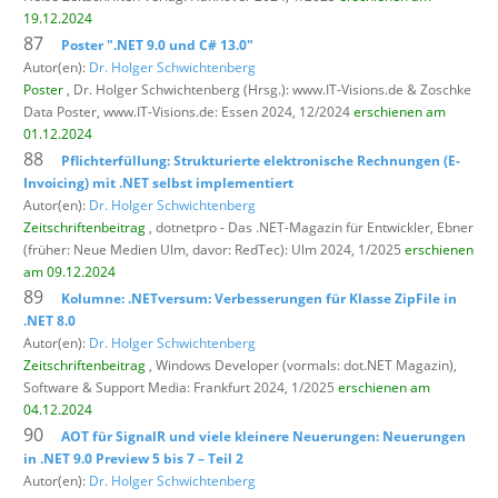
19.12.2024
87
Poster ".NET 9.0 und C# 13.0"
Autor(en):
Dr. Holger Schwichtenberg
Poster
, Dr. Holger Schwichtenberg (Hrsg.): www.IT-Visions.de & Zoschke
Data Poster,
www.IT-Visions.de: Essen 2024, 12/2024
erschienen am
01.12.2024
88
Pflichterfüllung: Strukturierte elektronische Rechnungen (E-
Invoicing) mit .NET selbst implementiert
Autor(en):
Dr. Holger Schwichtenberg
Zeitschriftenbeitrag
, dotnetpro - Das .NET-Magazin für Entwickler,
Ebner
(früher: Neue Medien Ulm, davor: RedTec): Ulm 2024, 1/2025
erschienen
am 09.12.2024
89
Kolumne: .NETversum: Verbesserungen für Klasse ZipFile in
.NET 8.0
Autor(en):
Dr. Holger Schwichtenberg
Zeitschriftenbeitrag
, Windows Developer (vormals: dot.NET Magazin),
Software & Support Media: Frankfurt 2024, 1/2025
erschienen am
04.12.2024
90
AOT für SignalR und viele kleinere Neuerungen: Neuerungen
in .NET 9.0 Preview 5 bis 7 – Teil 2
Autor(en):
Dr. Holger Schwichtenberg