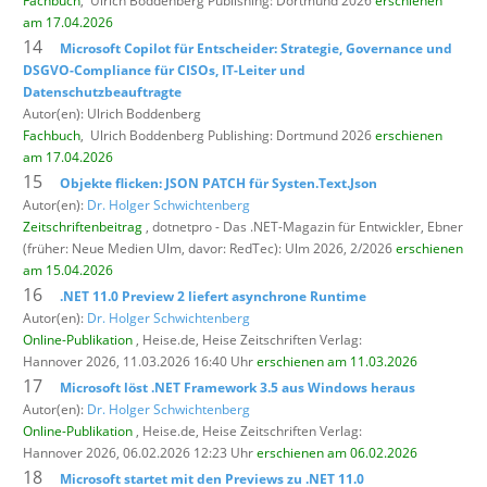
Fachbuch
,
Ulrich Boddenberg Publishing: Dortmund 2026
erschienen
am 17.04.2026
14
Microsoft Copilot für Entscheider: Strategie, Governance und
DSGVO-Compliance für CISOs, IT-Leiter und
Datenschutzbeauftragte
Autor(en): Ulrich Boddenberg
Fachbuch
,
Ulrich Boddenberg Publishing: Dortmund 2026
erschienen
am 17.04.2026
15
Objekte flicken: JSON PATCH für Systen.Text.Json
Autor(en):
Dr. Holger Schwichtenberg
Zeitschriftenbeitrag
, dotnetpro - Das .NET-Magazin für Entwickler,
Ebner
(früher: Neue Medien Ulm, davor: RedTec): Ulm 2026, 2/2026
erschienen
am 15.04.2026
16
.NET 11.0 Preview 2 liefert asynchrone Runtime
Autor(en):
Dr. Holger Schwichtenberg
Online-Publikation
, Heise.de,
Heise Zeitschriften Verlag:
Hannover 2026, 11.03.2026 16:40 Uhr
erschienen am 11.03.2026
17
Microsoft löst .NET Framework 3.5 aus Windows heraus
Autor(en):
Dr. Holger Schwichtenberg
Online-Publikation
, Heise.de,
Heise Zeitschriften Verlag:
Hannover 2026, 06.02.2026 12:23 Uhr
erschienen am 06.02.2026
18
Microsoft startet mit den Previews zu .NET 11.0