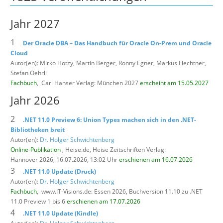
Jahr 2027
1
Der Oracle DBA – Das Handbuch für Oracle On-Prem und Oracle
Cloud
Autor(en): Mirko Hotzy, Martin Berger, Ronny Egner, Markus Flechtner,
Stefan Oehrli
Fachbuch
,
Carl Hanser Verlag: München 2027
erscheint am 15.05.2027
Jahr 2026
2
.NET 11.0 Preview 6: Union Types machen sich in den .NET-
Bibliotheken breit
Autor(en):
Dr. Holger Schwichtenberg
Online-Publikation
, Heise.de,
Heise Zeitschriften Verlag:
Hannover 2026, 16.07.2026, 13:02 Uhr
erschienen am 16.07.2026
3
.NET 11.0 Update (Druck)
Autor(en):
Dr. Holger Schwichtenberg
Fachbuch
,
www.IT-Visions.de: Essen 2026, Buchversion 11.10 zu .NET
11.0 Preview 1 bis 6
erschienen am 17.07.2026
4
.NET 11.0 Update (Kindle)