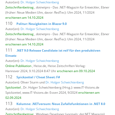
Autor(en):
Dr. Holger Schwichtenberg
Zeitschriftenbeitrag
, dotnetpro - Das .NET-Magazin für Entwickler,
Ebner
(früher: Neue Medien Ulm, davor: RedTec): Ulm 2024, 11/2024
erschienen am 14.10.2024
110
Politur: Neuigkeiten in Blazor 9.0
Autor(en):
Dr. Holger Schwichtenberg
Zeitschriftenbeitrag
, dotnetpro - Das .NET-Magazin für Entwickler,
Ebner
(früher: Neue Medien Ulm, davor: RedTec): Ulm 2024, 11/2024
erschienen am 14.10.2024
111
.NET 9.0 Release Candidate ist reif für den produktiven
Einsatz
Autor(en):
Dr. Holger Schwichtenberg
Online-Publikation
, Heise.de,
Heise Zeitschriften Verlag:
Hannover 2024, 9.10.2024 8:47 Uhr
erschienen am 09.10.2024
112
Spickzettel / Cheat Sheet: F#
Autor(en): Oliver Sturm und
Dr. Holger Schwichtenberg
Spickzettel
, Dr. Holger Schwichtenberg (Hrsg.): www.IT-Visions.de
Spickzettel,
www.IT-Visions.de: Essen 2024, 9/2024
erschienen am
02.09.2024
113
Kolumne: .NETversum: Neue Zufallsfunktionen in .NET 8.0
Autor(en):
Dr. Holger Schwichtenberg
Zeitschriftenbeitrag
, Windows Developer (vormals: dot.NET Magazin),