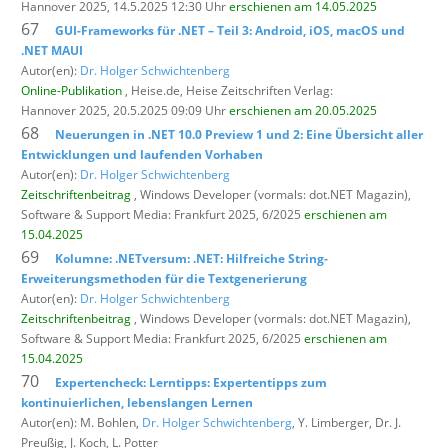
Hannover 2025, 14.5.2025 12:30 Uhr
erschienen am 14.05.2025
67
GUI-Frameworks für .NET – Teil 3: Android, iOS, macOS und
.NET MAUI
Autor(en):
Dr. Holger Schwichtenberg
Online-Publikation
, Heise.de,
Heise Zeitschriften Verlag:
Hannover 2025, 20.5.2025 09:09 Uhr
erschienen am 20.05.2025
68
Neuerungen in .NET 10.0 Preview 1 und 2: Eine Übersicht aller
Entwicklungen und laufenden Vorhaben
Autor(en):
Dr. Holger Schwichtenberg
Zeitschriftenbeitrag
, Windows Developer (vormals: dot.NET Magazin),
Software & Support Media: Frankfurt 2025, 6/2025
erschienen am
15.04.2025
69
Kolumne: .NETversum: .NET: Hilfreiche String-
Erweiterungsmethoden für die Textgenerierung
Autor(en):
Dr. Holger Schwichtenberg
Zeitschriftenbeitrag
, Windows Developer (vormals: dot.NET Magazin),
Software & Support Media: Frankfurt 2025, 6/2025
erschienen am
15.04.2025
70
Expertencheck: Lerntipps: Expertentipps zum
kontinuierlichen, lebenslangen Lernen
Autor(en): M. Bohlen,
Dr. Holger Schwichtenberg
, Y. Limberger, Dr. J.
Preußig, J. Koch, L. Potter