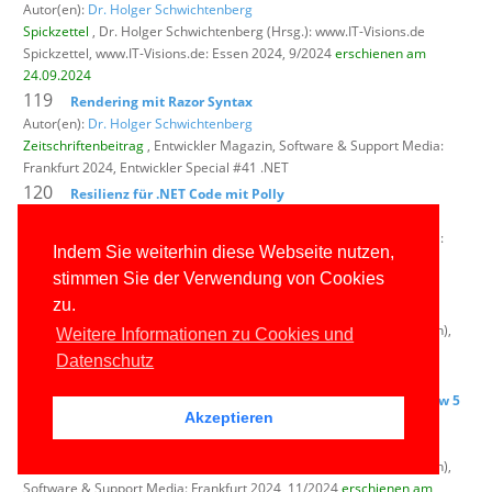
Autor(en):
Dr. Holger Schwichtenberg
Spickzettel
, Dr. Holger Schwichtenberg (Hrsg.): www.IT-Visions.de
Spickzettel,
www.IT-Visions.de: Essen 2024, 9/2024
erschienen am
24.09.2024
119
Rendering mit Razor Syntax
Autor(en):
Dr. Holger Schwichtenberg
Zeitschriftenbeitrag
, Entwickler Magazin,
Software & Support Media:
Frankfurt 2024, Entwickler Special #41 .NET
120
Resilienz für .NET Code mit Polly
Autor(en):
Dr. Holger Schwichtenberg
Zeitschriftenbeitrag
, Entwickler Magazin,
Software & Support Media:
Indem Sie weiterhin diese Webseite nutzen,
Frankfurt 2024, Entwickler Special #41 .NET
stimmen Sie der Verwendung von Cookies
121
F# Cheat Sheet
zu.
Autor(en): Oliver Sturm und
Dr. Holger Schwichtenberg
Zeitschriftenbeitrag
, Windows Developer (vormals: dot.NET Magazin),
Weitere Informationen zu Cookies und
Software & Support Media: Frankfurt 2024, 11/2024
erschienen am
Datenschutz
04.10.2024
122
Viele kleine Neuerungen: Neuerungen in .NET 9.0 Preview 5
Akzeptieren
bis 7 – Teil 1
Autor(en):
Dr. Holger Schwichtenberg
Zeitschriftenbeitrag
, Windows Developer (vormals: dot.NET Magazin),
Software & Support Media: Frankfurt 2024, 11/2024
erschienen am