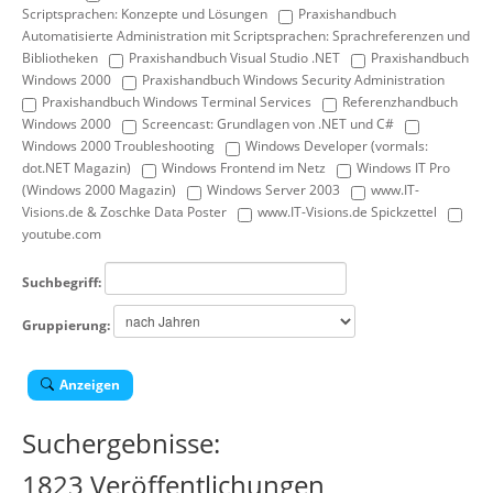
Scriptsprachen: Konzepte und Lösungen
Praxishandbuch
Automatisierte Administration mit Scriptsprachen: Sprachreferenzen und
Bibliotheken
Praxishandbuch Visual Studio .NET
Praxishandbuch
Windows 2000
Praxishandbuch Windows Security Administration
Praxishandbuch Windows Terminal Services
Referenzhandbuch
Windows 2000
Screencast: Grundlagen von .NET und C#
Windows 2000 Troubleshooting
Windows Developer (vormals:
dot.NET Magazin)
Windows Frontend im Netz
Windows IT Pro
(Windows 2000 Magazin)
Windows Server 2003
www.IT-
Visions.de & Zoschke Data Poster
www.IT-Visions.de Spickzettel
youtube.com
Suchbegriff:
Gruppierung:
Anzeigen
Suchergebnisse:
1823 Veröffentlichungen