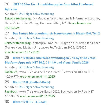
26
.NET 10.0 im Test: Entwicklungsplattform führt File-based
Apps ein
Autor(en):
Dr. Holger Schwichtenberg
Zeitschriftenbeitrag
, iX - Magazin für professionelle Informationstechnik,
Heise Zeitschriften Verlag: Hannover 2025, 1/2026
erschienen am
08.12.2025
27
Das Tempo bleibt ordentlich: Neuerungen in Blazor 10.0, Teil 2
Autor(en):
Dr. Holger Schwichtenberg
Zeitschriftenbeitrag
, dotnetpro - Das .NET-Magazin für Entwickler,
Ebner
(früher: Neue Medien Ulm, davor: RedTec): Ulm 2025, 12/2025
erschienen am 15.12.2025
28
Blazor 10.0: Moderne Webanwendungen und hybride Cross-
Platform-Apps mit .NET 10.0, C# 14.0 und Visual Studio 2026
Autor(en):
Dr. Holger Schwichtenberg
Fachbuch
,
www.IT-Visions.de: Essen 2025, Buchversion 10.7 zu .NET
10.0.9 RTM
erschienen am 01.11.2025
29
Blazor 10.0 (Kindle-E-Book)
Autor(en):
Dr. Holger Schwichtenberg
Fachbuch
,
www.IT-Visions.de: Essen 2025, Buchversion 10.7 zu .NET
10.0.9 RTM
erschienen am 01.11.2025
30
Blazor 10.0 (PDF-E-Book)