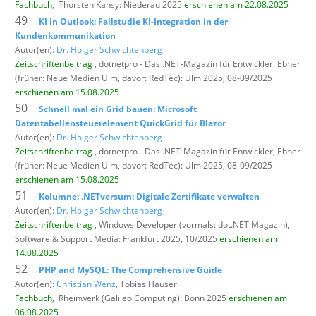
Fachbuch
,
Thorsten Kansy: Niederau 2025
erschienen am 22.08.2025
49
KI in Outlook: Fallstudie KI-Integration in der
Kundenkommunikation
Autor(en):
Dr. Holger Schwichtenberg
Zeitschriftenbeitrag
, dotnetpro - Das .NET-Magazin für Entwickler,
Ebner
(früher: Neue Medien Ulm, davor: RedTec): Ulm 2025, 08-09/2025
erschienen am 15.08.2025
50
Schnell mal ein Grid bauen: Microsoft
Datentabellensteuerelement QuickGrid für Blazor
Autor(en):
Dr. Holger Schwichtenberg
Zeitschriftenbeitrag
, dotnetpro - Das .NET-Magazin für Entwickler,
Ebner
(früher: Neue Medien Ulm, davor: RedTec): Ulm 2025, 08-09/2025
erschienen am 15.08.2025
51
Kolumne: .NETversum: Digitale Zertifikate verwalten
Autor(en):
Dr. Holger Schwichtenberg
Zeitschriftenbeitrag
, Windows Developer (vormals: dot.NET Magazin),
Software & Support Media: Frankfurt 2025, 10/2025
erschienen am
14.08.2025
52
PHP and MySQL: The Comprehensive Guide
Autor(en):
Christian Wenz
, Tobias Hauser
Fachbuch
,
Rheinwerk (Galileo Computing): Bonn 2025
erschienen am
06.08.2025