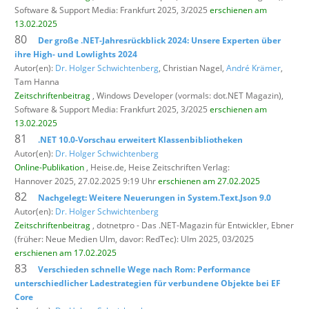
Software & Support Media: Frankfurt 2025, 3/2025
erschienen am
13.02.2025
80
Der große .NET-Jahresrückblick 2024: Unsere Experten über
ihre High- und Lowlights 2024
Autor(en):
Dr. Holger Schwichtenberg
, Christian Nagel,
André Krämer
,
Tam Hanna
Zeitschriftenbeitrag
, Windows Developer (vormals: dot.NET Magazin),
Software & Support Media: Frankfurt 2025, 3/2025
erschienen am
13.02.2025
81
.NET 10.0-Vorschau erweitert Klassenbibliotheken
Autor(en):
Dr. Holger Schwichtenberg
Online-Publikation
, Heise.de,
Heise Zeitschriften Verlag:
Hannover 2025, 27.02.2025 9:19 Uhr
erschienen am 27.02.2025
82
Nachgelegt: Weitere Neuerungen in System.Text.Json 9.0
Autor(en):
Dr. Holger Schwichtenberg
Zeitschriftenbeitrag
, dotnetpro - Das .NET-Magazin für Entwickler,
Ebner
(früher: Neue Medien Ulm, davor: RedTec): Ulm 2025, 03/2025
erschienen am 17.02.2025
83
Verschieden schnelle Wege nach Rom: Performance
unterschiedlicher Ladestrategien für verbundene Objekte bei EF
Core