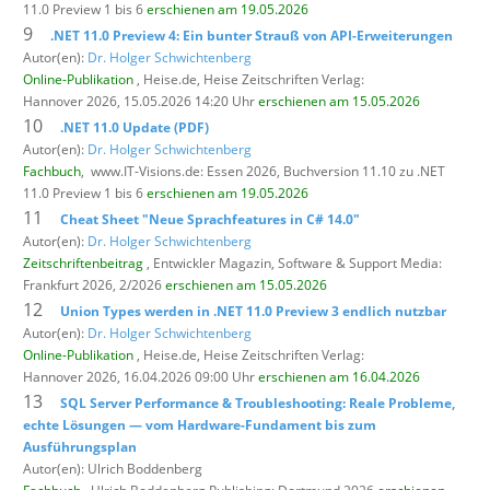
11.0 Preview 1 bis 6
erschienen am 19.05.2026
9
.NET 11.0 Preview 4: Ein bunter Strauß von API-Erweiterungen
Autor(en):
Dr. Holger Schwichtenberg
Online-Publikation
, Heise.de,
Heise Zeitschriften Verlag:
Hannover 2026, 15.05.2026 14:20 Uhr
erschienen am 15.05.2026
10
.NET 11.0 Update (PDF)
Autor(en):
Dr. Holger Schwichtenberg
Fachbuch
,
www.IT-Visions.de: Essen 2026, Buchversion 11.10 zu .NET
11.0 Preview 1 bis 6
erschienen am 19.05.2026
11
Cheat Sheet "Neue Sprachfeatures in C# 14.0"
Autor(en):
Dr. Holger Schwichtenberg
Zeitschriftenbeitrag
, Entwickler Magazin,
Software & Support Media:
Frankfurt 2026, 2/2026
erschienen am 15.05.2026
12
Union Types werden in .NET 11.0 Preview 3 endlich nutzbar
Autor(en):
Dr. Holger Schwichtenberg
Online-Publikation
, Heise.de,
Heise Zeitschriften Verlag:
Hannover 2026, 16.04.2026 09:00 Uhr
erschienen am 16.04.2026
13
SQL Server Performance & Troubleshooting: Reale Probleme,
echte Lösungen — vom Hardware-Fundament bis zum
Ausführungsplan
Autor(en): Ulrich Boddenberg