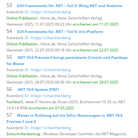
53
GUI-Frameworks für .NET – Teil 5: Wisej.NET und Avalonia
Autor(en):
Dr. Holger Schwichtenberg
Online-Publikation
, Heise.de,
Heise Zeitschriften Verlag:
Hannover 2025, 11.07.2025 09:23 Uhr
erschienen am 11.07.2025
54
GUI-Frameworks für .NET – Teil 6: Uno Platform
Autor(en):
Dr. Holger Schwichtenberg
Online-Publikation
, Heise.de,
Heise Zeitschriften Verlag:
Hannover 2025, 22.07.2025 09:19 Uhr
erschienen am 22.07.2025
55
.NET 10.0 Preview 6 bringt persistierte Circuits und Passkeys
für Blazor
Autor(en):
Dr. Holger Schwichtenberg
Online-Publikation
, Heise.de,
Heise Zeitschriften Verlag:
Hannover 2025, 28.07.2025 09:39 Uhr
erschienen am 28.07.2025
56
.NET 10.0 Update (PDF)
Autor(en):
Dr. Holger Schwichtenberg
Fachbuch
,
www.IT-Visions.de: Essen 2025, Buchversion 10.32 zu .NET
10.0.10 RTM
erschienen am 07.05.2025
57
Weiter in Richtung auf die Zehn: Neuerungen in .NET 10.0
Preview 3 und 4
Autor(en):
Dr. Holger Schwichtenberg
Zeitschriftenbeitrag
, Windows Developer (vormals: dot.NET Magazin),