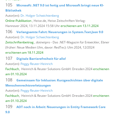
105
Microsoft: .NET 9.0 ist fertig und Microsoft bringt neue KI-
Bibliothek
Autor(en):
Dr. Holger Schwichtenberg
Online-Publikation
, Heise.de,
Heise Zeitschriften Verlag:
Hannover 2024, 13.11.2024 15:58 Uhr
erschienen am 13.11.2024
106
Verlangsamte Fahrt: Neuerungen in System.Text.Json 9.0
Autor(en):
Dr. Holger Schwichtenberg
Zeitschriftenbeitrag
, dotnetpro - Das .NET-Magazin für Entwickler,
Ebner
(früher: Neue Medien Ulm, davor: RedTec): Ulm 2024, 12/2024
erschienen am 18.11.2024
107
Digitale Barrierefreiheit für alle!
Autor(en):
Peggy Reuter-Heinrich
Fachbuch
,
Heinrich & Reuter Solutions GmbH: Dresden 2024
erschienen
am 01.10.2024
108
Gemeinsam für Inklusion: Kurzgeschichten über digitale
Menschenrechtsverletzungen
Autor(en):
Peggy Reuter-Heinrich
Fachbuch
,
Heinrich & Reuter Solutions GmbH: Dresden 2024
erschienen
am 01.10.2024
109
AOT noch in Arbeit: Neuerungen in Entity Framework Core
9.0