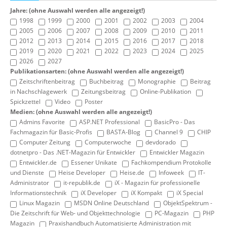
Jahre: (ohne Auswahl werden alle angezeigt!)
1998
1999
2000
2001
2002
2003
2004
2005
2006
2007
2008
2009
2010
2011
2012
2013
2014
2015
2016
2017
2018
2019
2020
2021
2022
2023
2024
2025
2026
2027
Publikationsarten: (ohne Auswahl werden alle angezeigt!)
Zeitschriftenbeitrag
Buchbeitrag
Monographie
Beitrag
in Nachschlagewerk
Zeitungsbeitrag
Online-Publikation
Spickzettel
Video
Poster
Medien: (ohne Auswahl werden alle angezeigt!)
Admins Favorite
ASP.NET Professional
BasicPro - Das
Fachmagazin für Basic-Profis
BASTA-Blog
Channel 9
CHIP
Computer Zeitung
Computerwoche
devdorado
dotnetpro - Das .NET-Magazin für Entwickler
Entwickler Magazin
Entwickler.de
Essener Unikate
Fachkompendium Protokolle
und Dienste
Heise Developer
Heise.de
Infoweek
IT-
Administrator
it-republik.de
iX - Magazin für professionelle
Informationstechnik
iX Developer
iX Kompakt
iX Special
Linux Magazin
MSDN Online Deutschland
ObjektSpektrum -
Die Zeitschrift für Web- und Objekttechnologie
PC-Magazin
PHP
Magazin
Praxishandbuch Automatisierte Administration mit