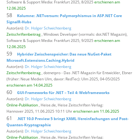
Software & Support Media: Frankfurt 2025, 8/2025
erschienen am
12.06.2025
58
Kolumne: .NETversum: Polymorphismus in ASP.NET Core
SignalR-Hubs
Autor(en):
Dr. Holger Schwichtenberg
Zeitschriftenbeitrag
, Windows Developer (vormals: dot.NET Magazin),
Software & Support Media: Frankfurt 2025, 9/2025
erschienen am
12.06.2025
59
Hybrider Zwischenspeicher: Das neue NuGet-Paket
Microsoft.Extensions.Caching.Hybrid
Autor(en):
Dr. Holger Schwichtenberg
Zeitschriftenbeitrag
, dotnetpro - Das .NET-Magazin für Entwickler,
Ebner
(früher: Neue Medien Ulm, davor: RedTec): Ulm 2025, 04-05/2025
erschienen am 14.04.2025
60
GUI-Frameworks für .NET – Teil 4: Webframeworks
Autor(en):
Dr. Holger Schwichtenberg
Online-Publikation
, Heise.de,
Heise Zeitschriften Verlag:
Hannover 2025, 11.06.2025 10:11 Uhr
erschienen am 11.06.2025
61
.NET 10.0 Preview 5 bringt XAML-Vereinfachungen und Post-
Quanten-Kryptographie
Autor(en):
Dr. Holger Schwichtenberg
Online-Publikation
, Heise.de,
Heise Zeitschriften Verlag: