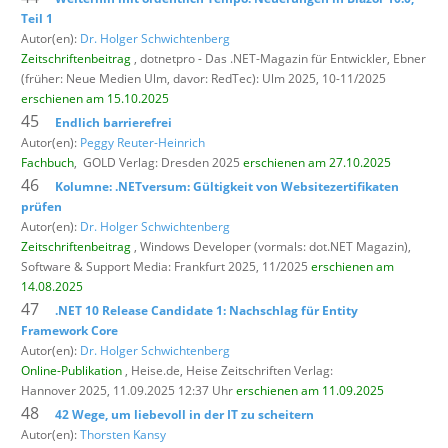
Teil 1
Autor(en):
Dr. Holger Schwichtenberg
Zeitschriftenbeitrag
, dotnetpro - Das .NET-Magazin für Entwickler,
Ebner
(früher: Neue Medien Ulm, davor: RedTec): Ulm 2025, 10-11/2025
erschienen am 15.10.2025
45
Endlich barrierefrei
Autor(en):
Peggy Reuter-Heinrich
Fachbuch
,
GOLD Verlag: Dresden 2025
erschienen am 27.10.2025
46
Kolumne: .NETversum: Gültigkeit von Websitezertifikaten
prüfen
Autor(en):
Dr. Holger Schwichtenberg
Zeitschriftenbeitrag
, Windows Developer (vormals: dot.NET Magazin),
Software & Support Media: Frankfurt 2025, 11/2025
erschienen am
14.08.2025
47
.NET 10 Release Candidate 1: Nachschlag für Entity
Framework Core
Autor(en):
Dr. Holger Schwichtenberg
Online-Publikation
, Heise.de,
Heise Zeitschriften Verlag:
Hannover 2025, 11.09.2025 12:37 Uhr
erschienen am 11.09.2025
48
42 Wege, um liebevoll in der IT zu scheitern
Autor(en):
Thorsten Kansy