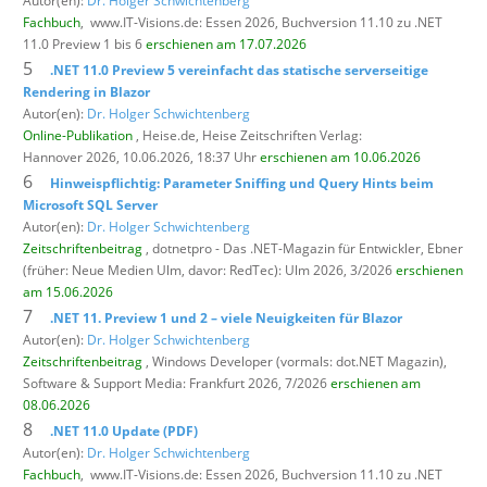
Autor(en):
Dr. Holger Schwichtenberg
Fachbuch
,
www.IT-Visions.de: Essen 2026, Buchversion 11.10 zu .NET
11.0 Preview 1 bis 6
erschienen am 17.07.2026
5
.NET 11.0 Preview 5 vereinfacht das statische serverseitige
Rendering in Blazor
Autor(en):
Dr. Holger Schwichtenberg
Online-Publikation
, Heise.de,
Heise Zeitschriften Verlag:
Hannover 2026, 10.06.2026, 18:37 Uhr
erschienen am 10.06.2026
6
Hinweispflichtig: Parameter Sniffing und Query Hints beim
Microsoft SQL Server
Autor(en):
Dr. Holger Schwichtenberg
Zeitschriftenbeitrag
, dotnetpro - Das .NET-Magazin für Entwickler,
Ebner
(früher: Neue Medien Ulm, davor: RedTec): Ulm 2026, 3/2026
erschienen
am 15.06.2026
7
.NET 11. Preview 1 und 2 – viele Neuigkeiten für Blazor
Autor(en):
Dr. Holger Schwichtenberg
Zeitschriftenbeitrag
, Windows Developer (vormals: dot.NET Magazin),
Software & Support Media: Frankfurt 2026, 7/2026
erschienen am
08.06.2026
8
.NET 11.0 Update (PDF)
Autor(en):
Dr. Holger Schwichtenberg
Fachbuch
,
www.IT-Visions.de: Essen 2026, Buchversion 11.10 zu .NET