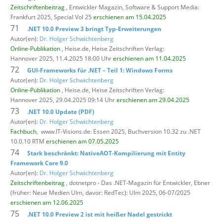
Zeitschriftenbeitrag
, Entwickler Magazin,
Software & Support Media:
Frankfurt 2025, Special Vol 25
erschienen am 15.04.2025
71
.NET 10.0 Preview 3 bringt Typ-Erweiterungen
Autor(en):
Dr. Holger Schwichtenberg
Online-Publikation
, Heise.de,
Heise Zeitschriften Verlag:
Hannover 2025, 11.4.2025 18:00 Uhr
erschienen am 11.04.2025
72
GUI-Frameworks für .NET – Teil 1: Windows Forms
Autor(en):
Dr. Holger Schwichtenberg
Online-Publikation
, Heise.de,
Heise Zeitschriften Verlag:
Hannover 2025, 29.04.2025 09:14 Uhr
erschienen am 29.04.2025
73
.NET 10.0 Update (PDF)
Autor(en):
Dr. Holger Schwichtenberg
Fachbuch
,
www.IT-Visions.de: Essen 2025, Buchversion 10.32 zu .NET
10.0.10 RTM
erschienen am 07.05.2025
74
Stark beschränkt: NativeAOT-Kompilierung mit Entity
Framework Core 9.0
Autor(en):
Dr. Holger Schwichtenberg
Zeitschriftenbeitrag
, dotnetpro - Das .NET-Magazin für Entwickler,
Ebner
(früher: Neue Medien Ulm, davor: RedTec): Ulm 2025, 06-07/2025
erschienen am 12.06.2025
75
.NET 10.0 Preview 2 ist mit heißer Nadel gestrickt