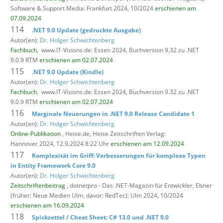
Software & Support Media: Frankfurt 2024, 10/2024
erschienen am
07.09.2024
114
.NET 9.0 Update (gedruckte Ausgabe)
Autor(en):
Dr. Holger Schwichtenberg
Fachbuch
,
www.IT-Visions.de: Essen 2024, Buchversion 9.32 zu .NET
9.0.9 RTM
erschienen am 02.07.2024
115
.NET 9.0 Update (Kindle)
Autor(en):
Dr. Holger Schwichtenberg
Fachbuch
,
www.IT-Visions.de: Essen 2024, Buchversion 9.32 zu .NET
9.0.9 RTM
erschienen am 02.07.2024
116
Marginale Neuerungen in .NET 9.0 Release Candidate 1
Autor(en):
Dr. Holger Schwichtenberg
Online-Publikation
, Heise.de,
Heise Zeitschriften Verlag:
Hannover 2024, 12.9.2024 8:22 Uhr
erschienen am 12.09.2024
117
Komplexität im Griff: Verbesserungen für komplexe Typen
in Entity Framework Core 9.0
Autor(en):
Dr. Holger Schwichtenberg
Zeitschriftenbeitrag
, dotnetpro - Das .NET-Magazin für Entwickler,
Ebner
(früher: Neue Medien Ulm, davor: RedTec): Ulm 2024, 10/2024
erschienen am 16.09.2024
118
Spickzettel / Cheat Sheet: C# 13.0 und .NET 9.0