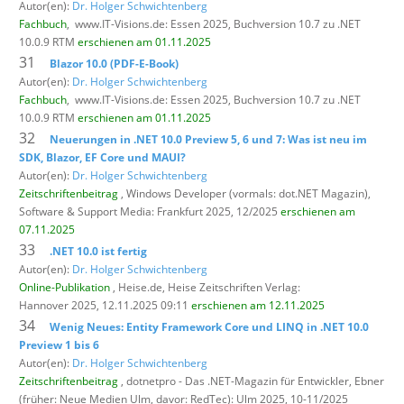
Autor(en):
Dr. Holger Schwichtenberg
Fachbuch
,
www.IT-Visions.de: Essen 2025, Buchversion 10.7 zu .NET
10.0.9 RTM
erschienen am 01.11.2025
31
Blazor 10.0 (PDF-E-Book)
Autor(en):
Dr. Holger Schwichtenberg
Fachbuch
,
www.IT-Visions.de: Essen 2025, Buchversion 10.7 zu .NET
10.0.9 RTM
erschienen am 01.11.2025
32
Neuerungen in .NET 10.0 Preview 5, 6 und 7: Was ist neu im
SDK, Blazor, EF Core und MAUI?
Autor(en):
Dr. Holger Schwichtenberg
Zeitschriftenbeitrag
, Windows Developer (vormals: dot.NET Magazin),
Software & Support Media: Frankfurt 2025, 12/2025
erschienen am
07.11.2025
33
.NET 10.0 ist fertig
Autor(en):
Dr. Holger Schwichtenberg
Online-Publikation
, Heise.de,
Heise Zeitschriften Verlag:
Hannover 2025, 12.11.2025 09:11
erschienen am 12.11.2025
34
Wenig Neues: Entity Framework Core und LINQ in .NET 10.0
Preview 1 bis 6
Autor(en):
Dr. Holger Schwichtenberg
Zeitschriftenbeitrag
, dotnetpro - Das .NET-Magazin für Entwickler,
Ebner
(früher: Neue Medien Ulm, davor: RedTec): Ulm 2025, 10-11/2025