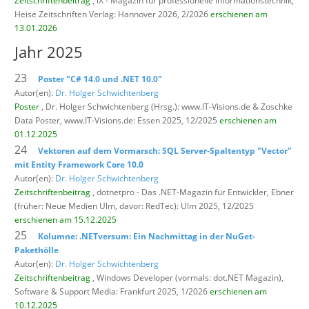
Zeitschriftenbeitrag
, iX - Magazin für professionelle Informationstechnik,
Heise Zeitschriften Verlag: Hannover 2026, 2/2026
erschienen am
13.01.2026
Jahr 2025
23
Poster "C# 14.0 und .NET 10.0"
Autor(en):
Dr. Holger Schwichtenberg
Poster
, Dr. Holger Schwichtenberg (Hrsg.): www.IT-Visions.de & Zoschke
Data Poster,
www.IT-Visions.de: Essen 2025, 12/2025
erschienen am
01.12.2025
24
Vektoren auf dem Vormarsch: SQL Server-Spaltentyp "Vector"
mit Entity Framework Core 10.0
Autor(en):
Dr. Holger Schwichtenberg
Zeitschriftenbeitrag
, dotnetpro - Das .NET-Magazin für Entwickler,
Ebner
(früher: Neue Medien Ulm, davor: RedTec): Ulm 2025, 12/2025
erschienen am 15.12.2025
25
Kolumne: .NETversum: Ein Nachmittag in der NuGet-
Pakethölle
Autor(en):
Dr. Holger Schwichtenberg
Zeitschriftenbeitrag
, Windows Developer (vormals: dot.NET Magazin),
Software & Support Media: Frankfurt 2025, 1/2026
erschienen am
10.12.2025