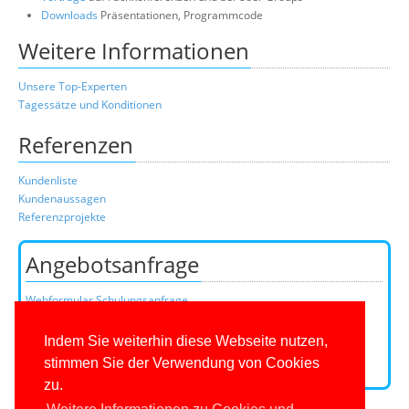
Downloads
Präsentationen, Programmcode
Weitere Informationen
Unsere Top-Experten
Tagessätze und Konditionen
Referenzen
Kundenliste
Kundenaussagen
Referenzprojekte
Angebotsanfrage
Webformular Schulungsanfrage
Webformular Beratungsanfrage
oder über unser Kundenteam:
Indem Sie weiterhin diese Webseite nutzen,
Telefon
0201/649590-0
(Mo-Fr 9-16 Uhr)
stimmen Sie der Verwendung von Cookies
E-Mail:
zu.